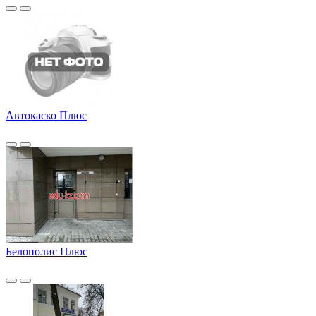
Автокаско Плюс
Белополис Плюс