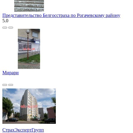
Представительство Белгосстраха по Рогачевскому району
5.0
Мирари
СтрахЭкспертГрупп