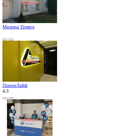
Малина Трэвел
ПриорЛайф
4.3