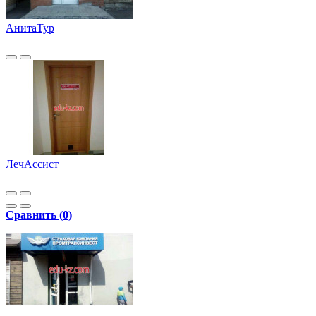
АнитаТур
ЛечАссист
Сравнить (0)