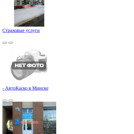
Страховые услуги
- АвтоКаско в Минске