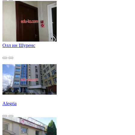
Олл ин Шуренс
Alegria