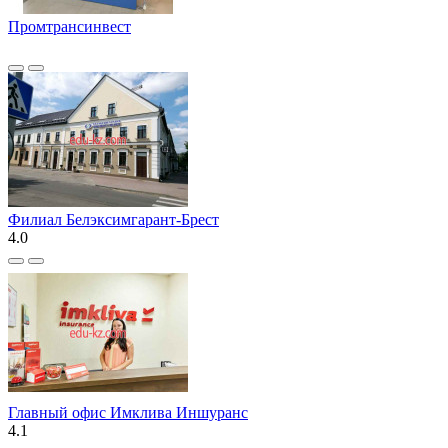
Промтрансинвест
Филиал Белэксимгарант-Брест
4.0
Главный офис Имклива Иншуранс
4.1