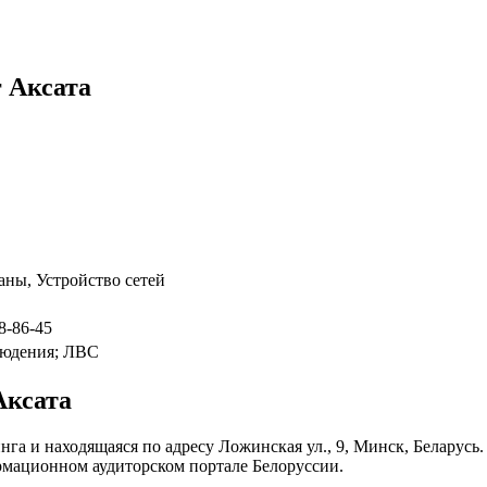
 Аксата
аны, Устройство сетей
8-86-45
людения; ЛВС
Аксата
нга и находящаяся по адресу Ложинская ул., 9, Минск, Беларус
рмационном аудиторском портале Белоруссии.