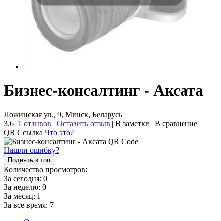
Бизнес-консалтинг - Аксата
Ложинская ул., 9, Минск, Беларусь
3.6
1 отзывов
|
Оставить отзыв
|
В заметки
|
В сравнение
QR Ссылка
Что это?
Нашли ошибку?
Поднять в топ
Количество просмотров:
За сегодня:
0
За неделю:
0
За месяц:
1
За все время:
7