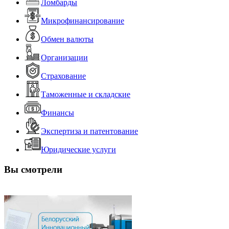
Ломбарды
Микрофинансирование
Обмен валюты
Организации
Страхование
Таможенные и складские
Финансы
Экспертиза и патентование
Юридические услуги
Вы смотрели