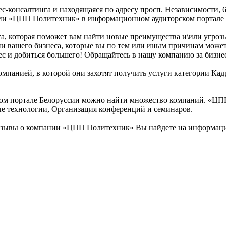
-консалтинга и находящаяся по адресу просп. Независимости, 6
нии «ЦПП Политехник» в информационном аудиторском портале 
га, которая поможет вам найти новые преимущества и\или угро
и вашего бизнеса, которые вы по тем или иным причинам может
ес и добиться большего! Обращайтесь в нашу компанию за бизне
омпанией, в которой они захотят получить услуги категории Кад
ом портале Белоруссии можно найти множество компаний. «ЦПП 
вые технологии, Организация конференций и семинаров.
отзывы о компании «ЦПП Политехник» Вы найдете на информаци