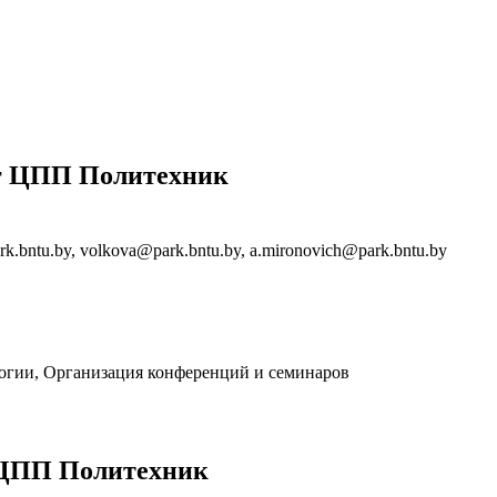
нг ЦПП Политехник
ark.bntu.by, volkova@park.bntu.by, a.mironovich@park.bntu.by
логии, Организация конференций и семинаров
 ЦПП Политехник