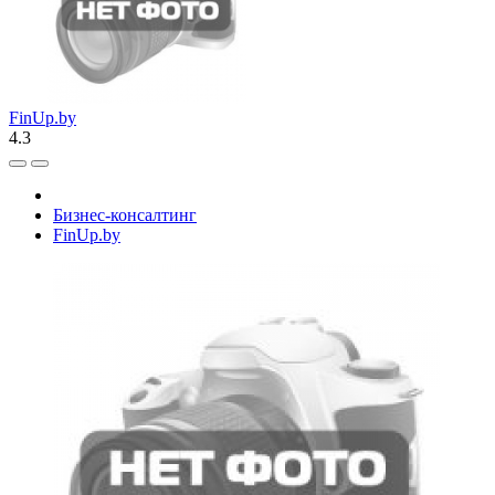
FinUp.by
4.3
Бизнес-консалтинг
FinUp.by