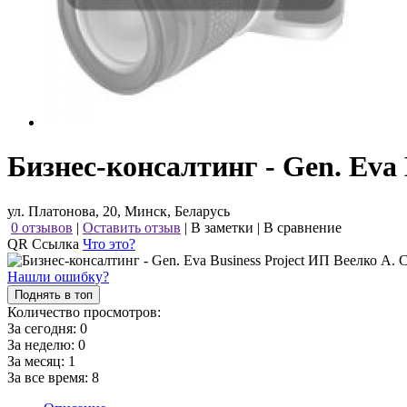
Бизнес-консалтинг - Gen. Eva 
ул. Платонова, 20, Минск, Беларусь
0 отзывов
|
Оставить отзыв
|
В заметки
|
В сравнение
QR Ссылка
Что это?
Нашли ошибку?
Поднять в топ
Количество просмотров:
За сегодня:
0
За неделю:
0
За месяц:
1
За все время:
8