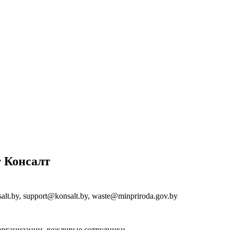
г Консалт
alt.by, support@konsalt.by, waste@minpriroda.gov.by
 организации, вежливые сотрудники