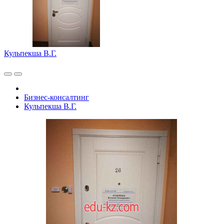
Кульпекша В.Г.
Бизнес-консалтинг
Кульпекша В.Г.