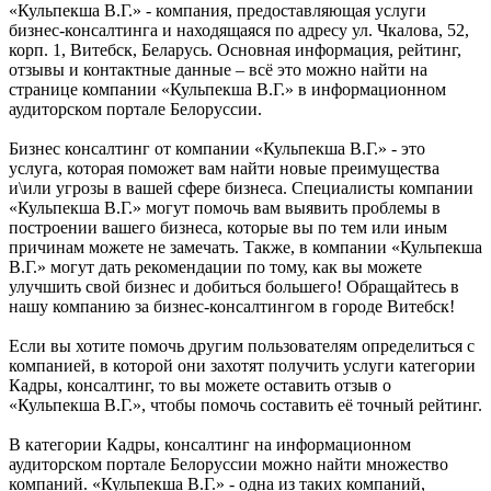
«Кульпекша В.Г.» - компания, предоставляющая услуги
бизнес-консалтинга и находящаяся по адресу ул. Чкалова, 52,
корп. 1, Витебск, Беларусь. Основная информация, рейтинг,
отзывы и контактные данные – всё это можно найти на
странице компании «Кульпекша В.Г.» в информационном
аудиторском портале Белоруссии.
Бизнес консалтинг от компании «Кульпекша В.Г.» - это
услуга, которая поможет вам найти новые преимущества
и\или угрозы в вашей сфере бизнеса. Специалисты компании
«Кульпекша В.Г.» могут помочь вам выявить проблемы в
построении вашего бизнеса, которые вы по тем или иным
причинам можете не замечать. Также, в компании «Кульпекша
В.Г.» могут дать рекомендации по тому, как вы можете
улучшить свой бизнес и добиться большего! Обращайтесь в
нашу компанию за бизнес-консалтингом в городе Витебск!
Если вы хотите помочь другим пользователям определиться с
компанией, в которой они захотят получить услуги категории
Кадры, консалтинг, то вы можете оставить отзыв о
«Кульпекша В.Г.», чтобы помочь составить её точный рейтинг.
В категории Кадры, консалтинг на информационном
аудиторском портале Белоруссии можно найти множество
компаний. «Кульпекша В.Г.» - одна из таких компаний,