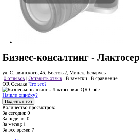
Бизнес-консалтинг - Лактосе
ул. Славинского, 45, Восток-2, Минск, Беларусь
0 отзывов
|
Оставить отзыв
|
В заметки
|
В сравнение
QR Ссылка
Что это?
Нашли ошибку?
Поднять в топ
Количество просмотров:
За сегодня:
0
За неделю:
0
За месяц:
1
За все время:
7