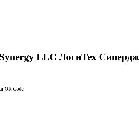
h Synergy LLC ЛогиТех Синерд