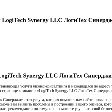
г LogiTech Synergy LLC ЛогиТех Синерд
LogiTech Synergy LLC ЛогиТех Синерджи
тавляющая услуги бизнес-консалтинга и находящаяся по адресу 
 на странице компании «LogiTech Synergy LLC ЛогиТех Синердж
х Синерджи» - это услуга, которая поможет вам найти новые пр
мочь вам выявить проблемы в построении вашего бизнеса, кото
ать рекомендации по тому, как вы можете улучшить свой бизне