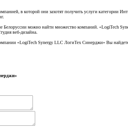
омпанией, в которой они захотят получить услуги категории Инт
г.
е Белоруссии можно найти множество компаний. «LogiTech Syne
Студия веб-дизайна.
компании «LogiTech Synergy LLC ЛогиТех Синерджи» Вы найдете
инерджи»