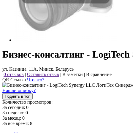
Бизнес-консалтинг - LogiTec
ул. Казинца, 11А, Минск, Беларусь
0 отзывов
|
Оставить отзыв
|
В заметки
|
В сравнение
QR Ссылка
Что это?
Нашли ошибку?
Поднять в топ
Количество просмотров:
За сегодня:
0
За неделю:
0
За месяц:
0
За все время:
8