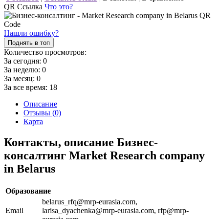
QR Ссылка
Что это?
Нашли ошибку?
Поднять в топ
Количество просмотров:
За сегодня:
0
За неделю:
0
За месяц:
0
За все время:
18
Описание
Отзывы (0)
Карта
Контакты, описание Бизнес-
консалтинг Market Research company
in Belarus
Образование
belarus_rfq@mrp-eurasia.com,
Email
larisa_dyachenka@mrp-eurasia.com, rfp@mrp-