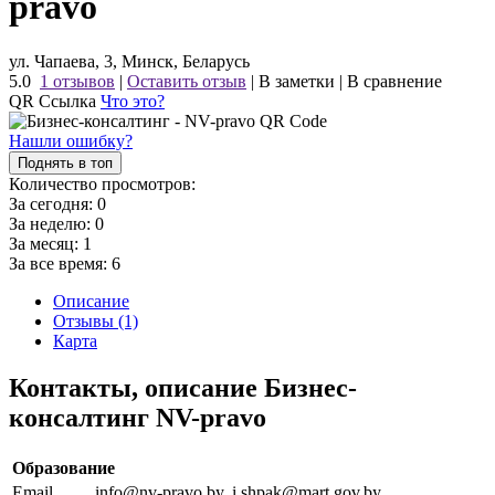
pravo
ул. Чапаева, 3, Минск, Беларусь
5.0
1 отзывов
|
Оставить отзыв
|
В заметки
|
В сравнение
QR Ссылка
Что это?
Нашли ошибку?
Поднять в топ
Количество просмотров:
За сегодня:
0
За неделю:
0
За месяц:
1
За все время:
6
Описание
Отзывы (1)
Карта
Контакты, описание Бизнес-
консалтинг NV-pravo
Образование
Email
info@nv-pravo.by, i.shpak@mart.gov.by