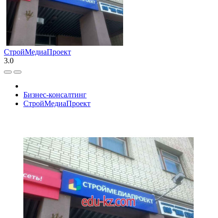
СтройМедиаПроект
3.0
Бизнес-консалтинг
СтройМедиаПроект