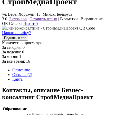
СтройМедиаПроект
ул. Веры Хоружей, 13, Минск, Беларусь
3.0
2 отзывов
|
Оставить отзыв
|
В заметки
|
В сравнение
QR Ссылка
Что это?
Нашли ошибку?
Поднять в топ
Количество просмотров:
За сегодня:
0
За неделю:
0
За месяц:
1
За все время:
16
Описание
Отзывы (2)
Карта
Контакты, описание Бизнес-
консалтинг СтройМедиаПроект
Образование
sert@smp.by, sales@stroimedia.by,