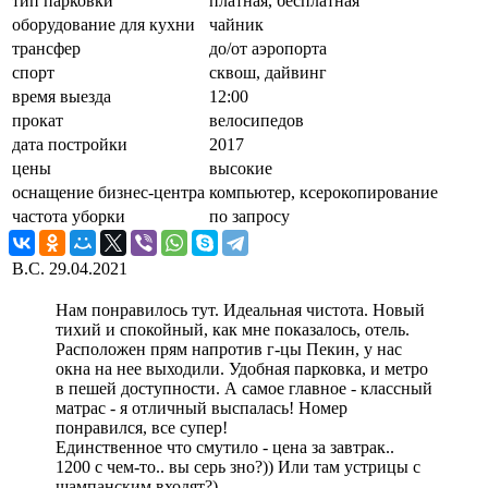
тип парковки
платная, бесплатная
оборудование для кухни
чайник
трансфер
до/от аэропорта
спорт
сквош, дайвинг
время выезда
12:00
прокат
велосипедов
дата постройки
2017
цены
высокие
оснащение бизнес-центра
компьютер, ксерокопирование
частота уборки
по запросу
В.C.
29.04.2021
Нам понравилось тут. Идеальная чистота. Новый
тихий и спокойный, как мне показалось, отель.
Расположен прям напротив г-цы Пекин, у нас
окна на нее выходили. Удобная парковка, и метро
в пешей доступности. А самое главное - классный
матрас - я отличный выспалась! Номер
понравился, все супер!
Единственное что смутило - цена за завтрак..
1200 с чем-то.. вы серь зно?)) Или там устрицы с
шампанским входят?)