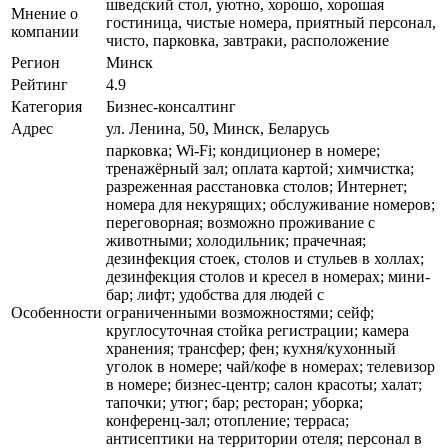
шведский стол, уютно, хорошо, хорошая
Мнение о
гостиница, чистые номера, приятный персонал,
компании
чисто, парковка, завтраки, расположение
Регион
Минск
Рейтинг
4.9
Категория
Бизнес-консалтинг
Адрес
ул. Ленина, 50, Минск, Беларусь
парковка; Wi-Fi; кондиционер в номере;
тренажёрный зал; оплата картой; химчистка;
разреженная расстановка столов; Интернет;
номера для некурящих; обслуживание номеров;
переговорная; возможно проживание с
животными; холодильник; прачечная;
дезинфекция стоек, столов и стульев в холлах;
дезинфекция столов и кресел в номерах; мини-
бар; лифт; удобства для людей с
Особенности
ограниченными возможностями; сейф;
круглосуточная стойка регистрации; камера
хранения; трансфер; фен; кухня/кухонный
уголок в номере; чай/кофе в номерах; телевизор
в номере; бизнес-центр; салон красоты; халат;
тапочки; утюг; бар; ресторан; уборка;
конференц-зал; отопление; терраса;
антисептики на территории отеля; персонал в