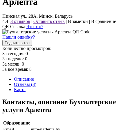
Арлепта
Пинская ул., 28А, Минск, Беларусь
4.4
3 отзывов
|
Оставить отзыв
|
В заметки
|
В сравнение
QR Ссылка
Что это?
Нашли ошибку?
Поднять в топ
Количество просмотров:
За сегодня:
0
За неделю:
0
За месяц:
0
За все время:
8
Описание
Отзывы (3)
Карта
Контакты, описание Бухгалтерские
услуги Арлепта
Образование
Email
info@arlepta.by