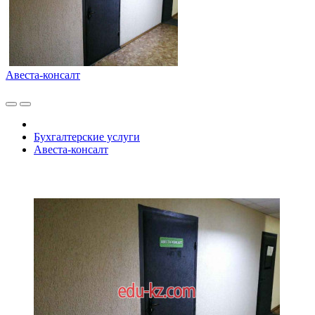
Авеста-консалт
Бухгалтерские услуги
Авеста-консалт