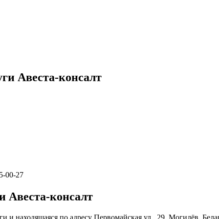
уги Авеста-консалт
5-00-27
и Авеста-консалт
ги и находящаяся по адресу Первомайская ул., 29, Могилёв, Бел