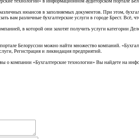
ерские технологии» в информационном аудиторском портале Бел
 различных нюансов в заполняемых документов. При этом, бухг
ь вам различные бухгалтерские услуги в городе Брест. Всё, что 
омпанией, в которой они захотят получить услуги категории Дел
ортале Белоруссии можно найти множество компаний. «Бухгалте
услуги, Регистрация и ликвидация предприятий.
вы о компании «Бухгалтерские технологии» Вы найдете на инф