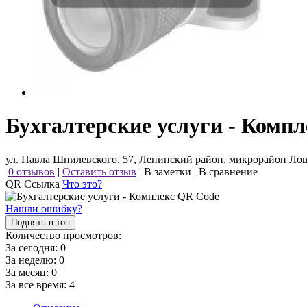
Бухгалтерские услуги - Компл
ул. Павла Шпилевского, 57, Ленинский район, микрорайон Ло
0 отзывов
|
Оставить отзыв
|
В заметки
|
В сравнение
QR Ссылка
Что это?
Нашли ошибку?
Поднять в топ
Количество просмотров:
За сегодня:
0
За неделю:
0
За месяц:
0
За все время:
4