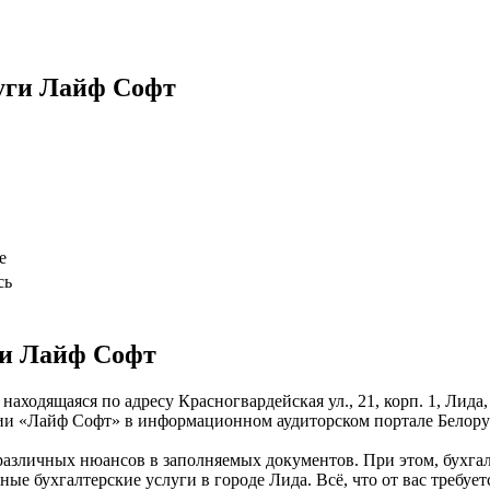
луги Лайф Софт
е
сь
ги Лайф Софт
аходящаяся по адресу Красногвардейская ул., 21, корп. 1, Лида
нии «Лайф Софт» в информационном аудиторском портале Белору
 различных нюансов в заполняемых документов. При этом, бухг
 бухгалтерские услуги в городе Лида. Всё, что от вас требуется