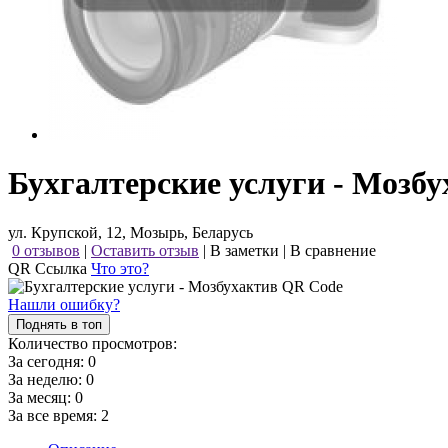
Бухгалтерские услуги - Мозб
ул. Крупской, 12, Мозырь, Беларусь
0 отзывов
|
Оставить отзыв
|
В заметки
|
В сравнение
QR Ссылка
Что это?
Нашли ошибку?
Поднять в топ
Количество просмотров:
За сегодня:
0
За неделю:
0
За месяц:
0
За все время:
2