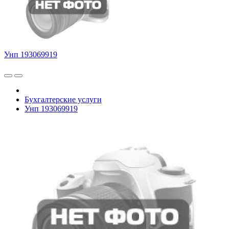
Унп 193069919
Бухгалтерские услуги
Унп 193069919