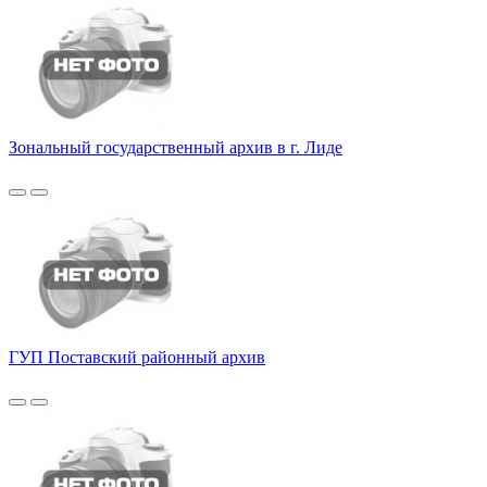
Зональный государственный архив в г. Лиде
ГУП Поставский районный архив