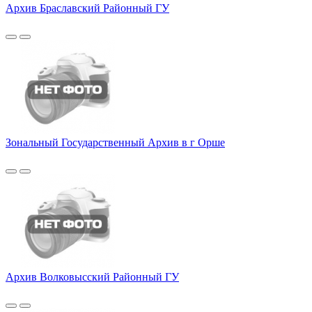
Архив Браславский Районный ГУ
Зональный Государственный Архив в г Орше
Архив Волковысский Районный ГУ