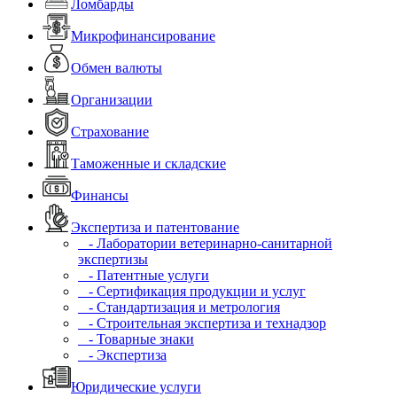
Ломбарды
Микрофинансирование
Обмен валюты
Организации
Страхование
Таможенные и складские
Финансы
Экспертиза и патентование
- Лаборатории ветеринарно-санитарной
экспертизы
- Патентные услуги
- Сертификация продукции и услуг
- Стандартизация и метрология
- Строительная экспертиза и технадзор
- Товарные знаки
- Экспертиза
Юридические услуги