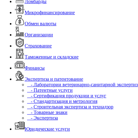
Ломбарды
Микрофинансирование
Обмен валюты
Организации
Страхование
Таможенные и складские
Финансы
Экспертиза и патентование
- Лаборатории ветеринарно-санитарной эксперти
- Патентные услуги
- Сертификация продукции и услуг
- Стандартизация и метрология
- Строительная экспертиза и технадзор
- Товарные знаки
- Экспертиза
Юридические услуги