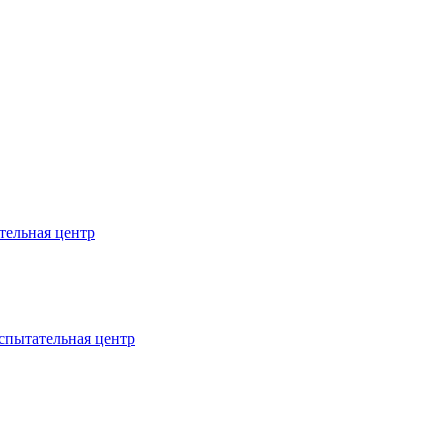
тельная центр
спытательная центр