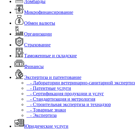
Ломбарды
Микрофинансирование
Обмен валюты
Организации
Страхование
Таможенные и складские
Финансы
Экспертиза и патентование
- Лаборатории ветеринарно-санитарной эксперти
- Патентные услуги
- Сертификация продукции и услуг
- Стандартизация и метрология
- Строительная экспертиза и технадзор
- Товарные знаки
- Экспертиза
Юридические услуги