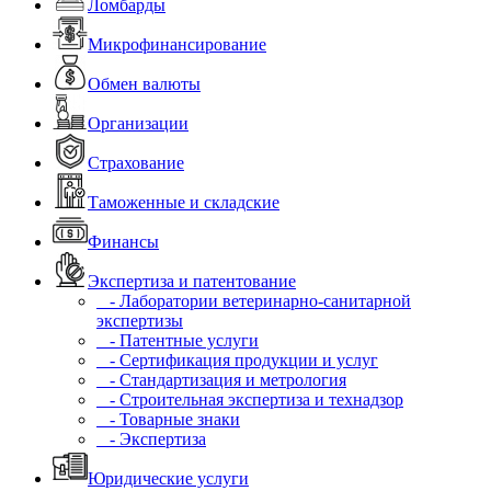
Ломбарды
Микрофинансирование
Обмен валюты
Организации
Страхование
Таможенные и складские
Финансы
Экспертиза и патентование
- Лаборатории ветеринарно-санитарной
экспертизы
- Патентные услуги
- Сертификация продукции и услуг
- Стандартизация и метрология
- Строительная экспертиза и технадзор
- Товарные знаки
- Экспертиза
Юридические услуги