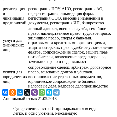
регистрация
регистрация НОУ, АНО, регистрация АО,
и
перерегистрация, ликвидация фирм,
ликвидация
регистрация ООО, внесение изменений в
предприятий
документы, регистрация ИП, банкротство
личный адвокат, военная служба, семейное
право, наследственное право, трудовое право,
жилищное право, споры с банками,
услуги для
страховыми и кредитными организациями,
физических
защита авторских прав, судебное установление
лиц
фактов, сопровождение сделок, защита прав
потребителей, возмещение вреда здоровью,
земельное право и недвижимость
сопровождение сделок, арбитраж, договорное
услуги для
право, взыскание долгов и убытков,
юридических
восстановление утраченных документов,
лиц
юридическое сопровождение бизнеса,
налоговые дела, кадровое делопроизводство
Анонимный отзыв
21.05.2018
Супер-специалисты! И припарковаться всегда
легко, и офис уютный. Рекомендую!