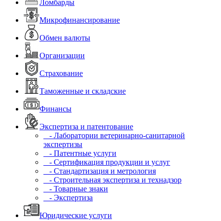
Ломбарды
Микрофинансирование
Обмен валюты
Организации
Страхование
Таможенные и складские
Финансы
Экспертиза и патентование
- Лаборатории ветеринарно-санитарной
экспертизы
- Патентные услуги
- Сертификация продукции и услуг
- Стандартизация и метрология
- Строительная экспертиза и технадзор
- Товарные знаки
- Экспертиза
Юридические услуги