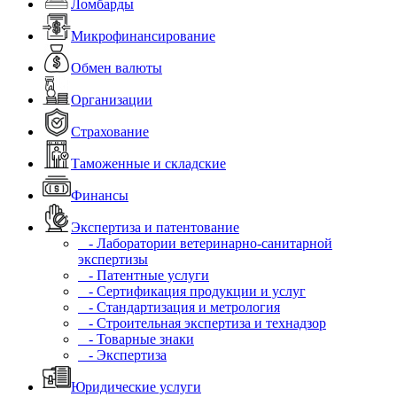
Ломбарды
Микрофинансирование
Обмен валюты
Организации
Страхование
Таможенные и складские
Финансы
Экспертиза и патентование
- Лаборатории ветеринарно-санитарной
экспертизы
- Патентные услуги
- Сертификация продукции и услуг
- Стандартизация и метрология
- Строительная экспертиза и технадзор
- Товарные знаки
- Экспертиза
Юридические услуги