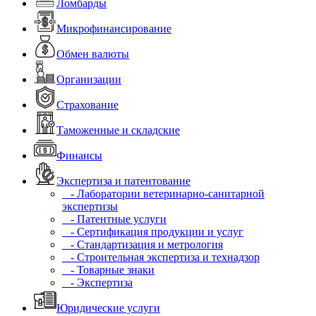
Ломбарды
Микрофинансирование
Обмен валюты
Организации
Страхование
Таможенные и складские
Финансы
Экспертиза и патентование
- Лаборатории ветеринарно-санитарной
экспертизы
- Патентные услуги
- Сертификация продукции и услуг
- Стандартизация и метрология
- Строительная экспертиза и технадзор
- Товарные знаки
- Экспертиза
Юридические услуги