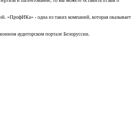
ертиза и патентование, то вы можете оставить отзыв о
й. «ПрофИКа» - одна из таких компаний, которая оказывает
ионном аудиторском портале Белоруссии.