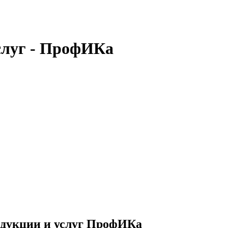
слуг - ПрофИКа
одукции и услуг ПрофИКа