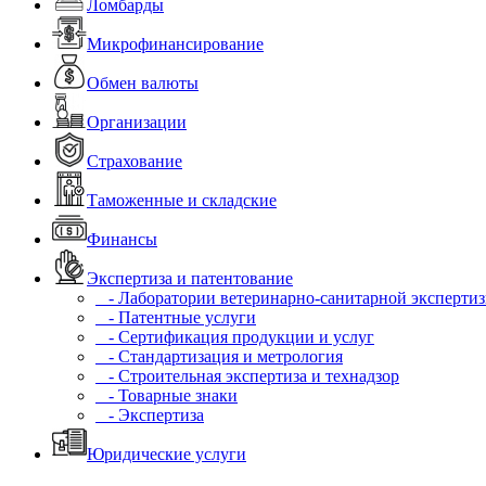
Ломбарды
Микрофинансирование
Обмен валюты
Организации
Страхование
Таможенные и складские
Финансы
Экспертиза и патентование
- Лаборатории ветеринарно-санитарной эксперти
- Патентные услуги
- Сертификация продукции и услуг
- Стандартизация и метрология
- Строительная экспертиза и технадзор
- Товарные знаки
- Экспертиза
Юридические услуги