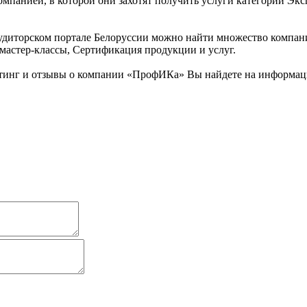
омпанией, в которой они захотят получить услуги категории Эксп
удиторском портале Белоруссии можно найти множество компани
 мастер-классы, Сертификация продукции и услуг.
йтинг и отзывы о компании «ПрофИКа» Вы найдете на информац