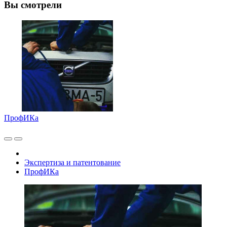
Вы смотрели
ПрофИКа
Экспертиза и патентование
ПрофИКа