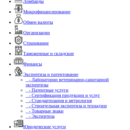
Ломбарды
Микрофинансирование
Обмен валюты
Организации
Страхование
Таможенные и складские
Финансы
Экспертиза и патентование
- Лаборатории ветеринарно-санитарной
экспертизы
- Патентные услуги
- Сертификация продукции и услуг
- Стандартизация и метрология
- Строительная экспертиза и технадзор
- Товарные знаки
- Экспертиза
Юридические услуги