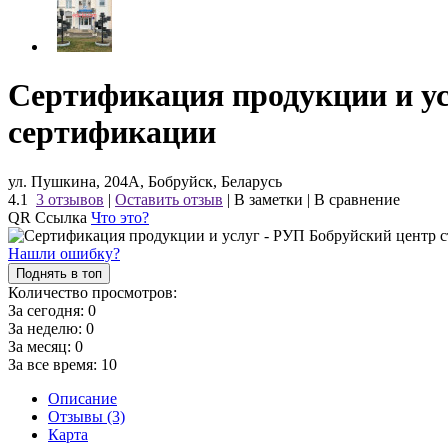
Сертификация продукции и ус
сертификации
ул. Пушкина, 204А, Бобруйск, Беларусь
4.1
3 отзывов
|
Оставить отзыв
|
В заметки
|
В сравнение
QR Ссылка
Что это?
Нашли ошибку?
Поднять в топ
Количество просмотров:
За сегодня:
0
За неделю:
0
За месяц:
0
За все время:
10
Описание
Отзывы (3)
Карта