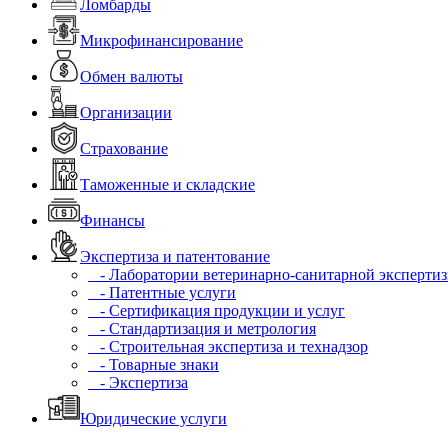
Ломбарды
Микрофинансирование
Обмен валюты
Организации
Страхование
Таможенные и складские
Финансы
Экспертиза и патентование
- Лаборатории ветеринарно-санитарной эксперти
- Патентные услуги
- Сертификация продукции и услуг
- Стандартизация и метрология
- Строительная экспертиза и технадзор
- Товарные знаки
- Экспертиза
Юридические услуги