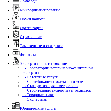
Ломбарды
Микрофинансирование
Обмен валюты
Организации
Страхование
Таможенные и складские
Финансы
Экспертиза и патентование
- Лаборатории ветеринарно-санитарной
экспертизы
- Патентные услуги
- Сертификация продукции и услуг
- Стандартизация и метрология
- Строительная экспертиза и технадзор
- Товарные знаки
- Экспертиза
Юридические услуги