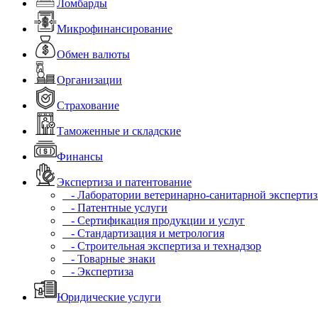
Ломбарды
Микрофинансирование
Обмен валюты
Организации
Страхование
Таможенные и складские
Финансы
Экспертиза и патентование
- Лаборатории ветеринарно-санитарной эксперти
- Патентные услуги
- Сертификация продукции и услуг
- Стандартизация и метрология
- Строительная экспертиза и технадзор
- Товарные знаки
- Экспертиза
Юридические услуги