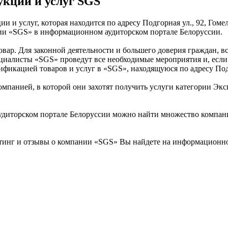
кции и услуг SGS
 и услуг, которая находится по адресу Подгорная ул., 92, Гоме
нии «SGS» в информационном аудиторском портале Белоруссии.
товар. Для законной деятельности и большего доверия граждан,
циалисты «SGS» проведут все необходимые мероприятия и, если 
фикацией товаров и услуг в «SGS», находящуюся по адресу Подго
омпанией, в которой они захотят получить услуги категории Экс
диторском портале Белоруссии можно найти множество компаний
тинг и отзывы о компании «SGS» Вы найдете на информационно