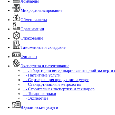
Ломбарды
Микрофинансирование
Обмен валюты
Организации
Страхование
Таможенные и складские
Финансы
Экспертиза и патентование
- Лаборатории ветеринарно-санитарной эксперти
- Патентные услуги
- Сертификация продукции и услуг
- Стандартизация и метрология
- Строительная экспертиза и технадзор
- Товарные знаки
- Экспертиза
Юридические услуги