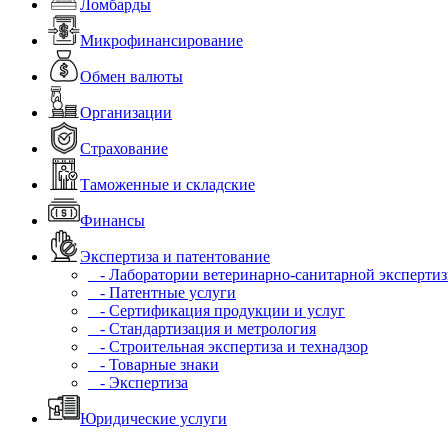
Ломбарды
Микрофинансирование
Обмен валюты
Организации
Страхование
Таможенные и складские
Финансы
Экспертиза и патентование
- Лаборатории ветеринарно-санитарной эксперти
- Патентные услуги
- Сертификация продукции и услуг
- Стандартизация и метрология
- Строительная экспертиза и технадзор
- Товарные знаки
- Экспертиза
Юридические услуги