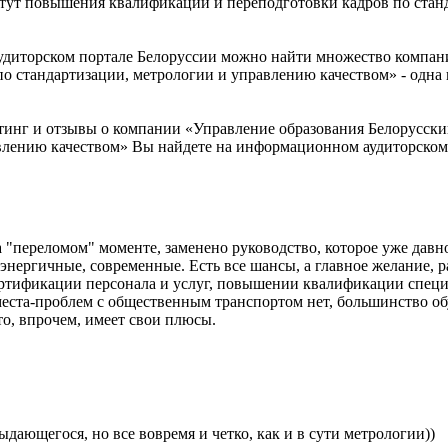
тут повышения квалификации и переподготовки кадров по станд
удиторском портале Белоруссии можно найти множество компан
 стандартизации, метрологии и управлению качеством» - одна и
тинг и отзывы о компании «Управление образования Белорусск
авлению качеством» Вы найдете на информационном аудиторском
 "переломом" моменте, заменено руководство, которое уже давн
энергичные, современные. Есть все шансы, а главное желание, р
ертификации персонала и услуг, повышении квалификации специ
о места-проблем с общественным транспортом нет, большинство о
то, впрочем, имеет свои плюсы.
ающегося, но все вовремя и четко, как и в сути метрологии))