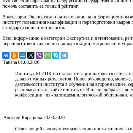
«Управление образования Белорусский государственный инсти
помочь составить её точный рейтинг.
В категории Экспертиза и патентование на информационном а
институт повышения квалификации и переподготовки кадров по
Стандартизация и метрология.
Всю информацию в категории Экспертиза и патентование, рей
переподготовки кадров по стандартизации, метрологии и упр
Tatiana
01.08.2020
Институт БГИПК по стандартизации находится сейчас на
давало нужных результатов. Новое руководство, моложе, 
деятельности института в обучении на второе высшее, с
располагается на сайте института. В плане добраться д
конференции" из - за эпидемиилогической обстановки, ч
Алексей Карацюба
23.03.2020
Отвечающий своему предназначению институт, ничего выд