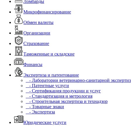
Ломбарды
Микрофинансирование
Обмен валюты
Организации
Страхование
Таможенные и складские
Финансы
Экспертиза и патентование
- Лаборатории ветеринарно-санитарной эксперти
- Патентные услуги
- Сертификация продукции и услуг
- Стандартизация и метрология
- Строительная экспертиза и технадзор
- Товарные знаки
- Экспертиза
Юридические услуги