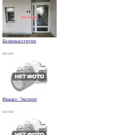
Белинкассгрупп
Инкасс. Эксперт