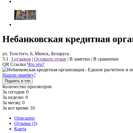
Небанковская кредитная орга
ул. Толстого, 6, Минск, Беларусь
3.1
3 отзывов
|
Оставить отзыв
|
В заметки
|
В сравнение
QR Ссылка
Что это?
Нашли ошибку?
Поднять в топ
Количество просмотров:
За сегодня:
0
За неделю:
0
За месяц:
0
За все время:
10
Описание
Отзывы (3)
Карта