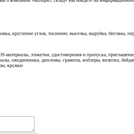
вы о компании «Колорит, склад» Вы найдете на информационном
овка, кругление углов, тиснение, высечка, вырубка, биговка, пе
S-материалы, этикетки, удостоверения и пропуска, приглашения
алы, ежедневники, дипломы, грамоты, воблеры, визитки, бейджи
ры, кружки