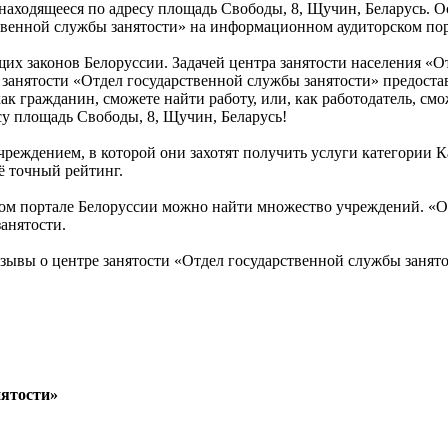
 находящееся по адресу площадь Свободы, 8, Щучин, Беларусь. 
твенной службы занятости» на информационном аудиторском пор
их законов Белоруссии. Задачей центра занятости населения «О
занятости «Отдел государственной службы занятости» предостав
к гражданин, сможете найти работу, или, как работодатель, смо
су площадь Свободы, 8, Щучин, Беларусь!
чреждением, в которой они захотят получить услуги категории К
ё точный рейтинг.
м портале Белоруссии можно найти множество учреждений. «Отд
анятости.
тзывы о центре занятости «Отдел государственной службы заня
нятости»