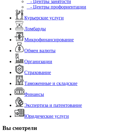
- Центры занятости
- Центры профориентации
Курьерские услуги
Ломбарды
Микрофинансирование
Обмен валюты
Организации
Страхование
Таможенные и складские
Финансы
Экспертиза и патентование
Юридические услуги
Вы смотрели