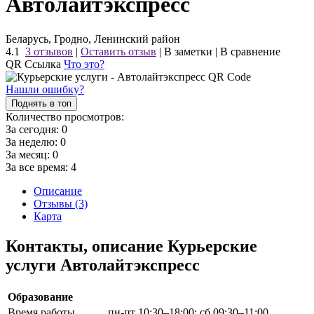
Автолайтэкспресс
Беларусь, Гродно, Ленинский район
4.1
3 отзывов
|
Оставить отзыв
|
В заметки
|
В сравнение
QR Ссылка
Что это?
Нашли ошибку?
Поднять в топ
Количество просмотров:
За сегодня:
0
За неделю:
0
За месяц:
0
За все время:
4
Описание
Отзывы (3)
Карта
Контакты, описание Курьерские
услуги Автолайтэкспресс
Образование
Время работы
пн-пт 10:30–18:00; сб 09:30–11:00