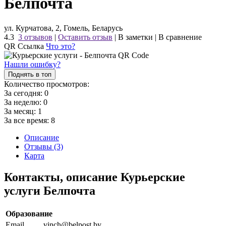
Белпочта
ул. Курчатова, 2, Гомель, Беларусь
4.3
3 отзывов
|
Оставить отзыв
|
В заметки
|
В сравнение
QR Ссылка
Что это?
Нашли ошибку?
Поднять в топ
Количество просмотров:
За сегодня:
0
За неделю:
0
За месяц:
1
За все время:
8
Описание
Отзывы (3)
Карта
Контакты, описание Курьерские
услуги Белпочта
Образование
Email
vinch@belpost.by