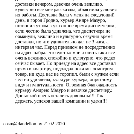
доставки вечером, девочка очень вежливо,
культурно все мне рассказала, объяснила условия
их работы. Доставка была у меня на следующий
день, в город Гродно, курьер Андре Мазуро,
позвонил утром в указанное время диспетчером ,
если честно была удивлена, что диспетчера не
обманули, вежливо и культурно, озвучил время
доставки, но что удивительно дал не 3 часа, а
интервал час. Перед приездом не посредственно
на адрес набрал что едет ко мне и опять таки все
очень вежливо, спокойно и культурно, что редко
сейчас бывает. По приезду на адрес все доставил
прямо в квартиру, подождал пока мы осмотрим
товар, ни куда нас не торопил, были с мужем если
честно удивлены, культуре курьера, опрятному
виду и пунктуальности. Огромная благодарность
курьеру Андрею Мазуро и девочке диспетчеру.
Доставкой очень остались довольны!!! Так
держать, успехов вашей компании и удачи!!!
cosm@dandelion.by
21.02.2020