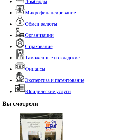
Ломбарды
Микрофинансирование
Обмен валюты
Организации
Страхование
Таможенные и складские
Финансы
Экспертиза и патентование
Юридические услуги
Вы смотрели