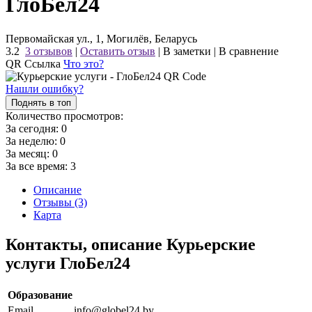
ГлоБел24
Первомайская ул., 1, Могилёв, Беларусь
3.2
3 отзывов
|
Оставить отзыв
|
В заметки
|
В сравнение
QR Ссылка
Что это?
Нашли ошибку?
Поднять в топ
Количество просмотров:
За сегодня:
0
За неделю:
0
За месяц:
0
За все время:
3
Описание
Отзывы (3)
Карта
Контакты, описание Курьерские
услуги ГлоБел24
Образование
Email
info@globel24.by