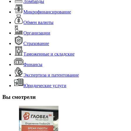
Ломбарды
Микрофинансирование
Обмен валюты
Организации
Страхование
Таможенные и складские
Финансы
Экспертиза и патентование
Юридические услуги
Вы смотрели