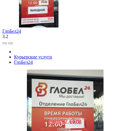
ГлоБел24
3.2
Курьерские услуги
ГлоБел24