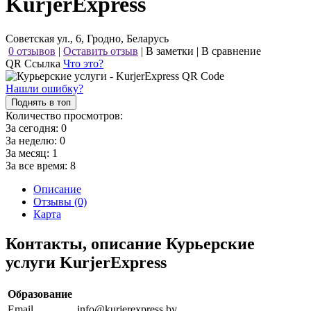
KurjerExpress
Советская ул., 6, Гродно, Беларусь
0 отзывов
|
Оставить отзыв
|
В заметки
|
В сравнение
QR Ссылка
Что это?
Нашли ошибку?
Поднять в топ
Количество просмотров:
За сегодня:
0
За неделю:
0
За месяц:
1
За все время:
8
Описание
Отзывы (0)
Карта
Контакты, описание Курьерские
услуги KurjerExpress
Образование
Email
info@kurjerexpress.by