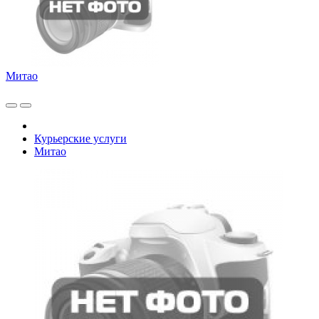
Митао
Курьерские услуги
Митао