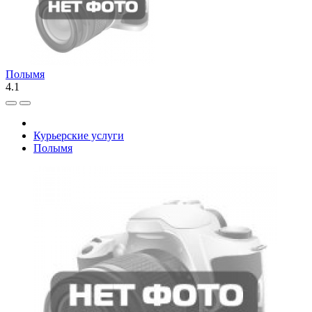
Полымя
4.1
Курьерские услуги
Полымя