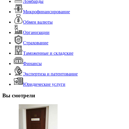
Ломбарды
Микрофинансирование
Обмен валюты
Организации
Страхование
Таможенные и складские
Финансы
Экспертиза и патентование
Юридические услуги
Вы смотрели