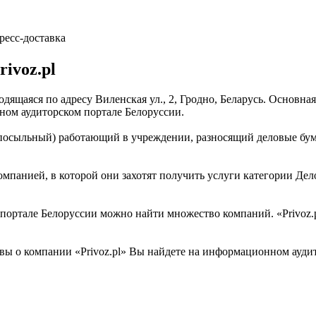
ресс-доставка
ivoz.pl
ходящаяся по адресу Виленская ул., 2, Гродно, Беларусь. Основн
ном аудиторском портале Белоруссии.
ек (посыльный) работающий в учреждении, разносящий деловые б
мпанией, в которой они захотят получить услуги категории Делов
ртале Белоруссии можно найти множество компаний. «Privoz.pl»
вы о компании «Privoz.pl» Вы найдете на информационном аудит