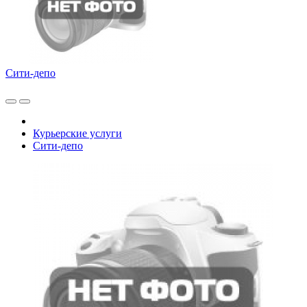
Сити-депо
Курьерские услуги
Сити-депо